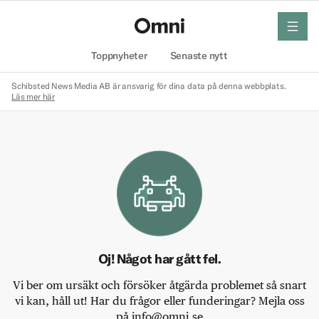
meny
Hem
Toppnyheter
Senaste nytt
Schibsted News Media AB är ansvarig för dina data på denna webbplats.
Läs mer här
Oj! Något har gått fel.
Vi ber om ursäkt och försöker åtgärda problemet så snart
vi kan, håll ut! Har du frågor eller funderingar? Mejla oss
på info@omni.se