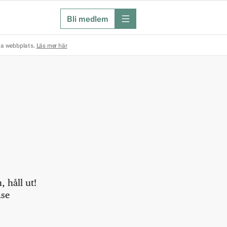
Bli medlem
meny
na webbplats.
Läs mer här
 håll ut!
.se