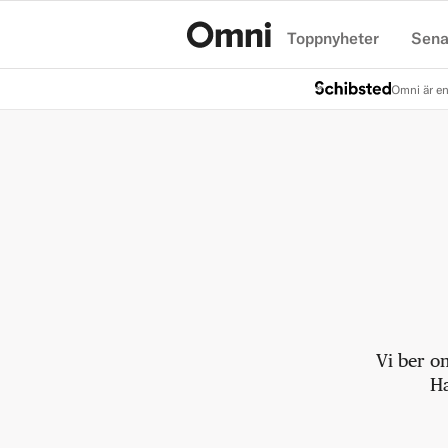
Toppnyheter
Sena
Hem
Omni är en
Vi ber o
Ha