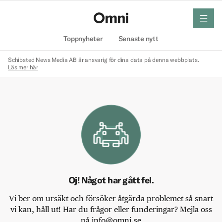
meny
Hem
Toppnyheter
Senaste nytt
Schibsted News Media AB är ansvarig för dina data på denna webbplats.
Läs mer här
Oj! Något har gått fel.
Vi ber om ursäkt och försöker åtgärda problemet så snart
vi kan, håll ut! Har du frågor eller funderingar? Mejla oss
på info@omni.se