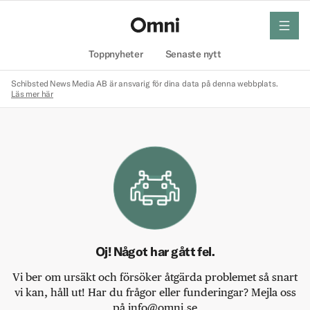
meny
Hem
Toppnyheter
Senaste nytt
Schibsted News Media AB är ansvarig för dina data på denna webbplats.
Läs mer här
Oj! Något har gått fel.
Vi ber om ursäkt och försöker åtgärda problemet så snart
vi kan, håll ut! Har du frågor eller funderingar? Mejla oss
på info@omni.se