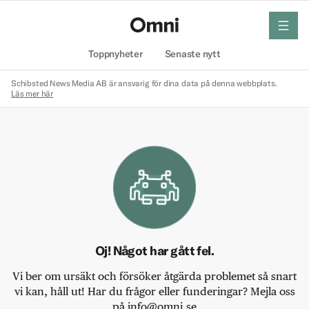
meny
Hem
Toppnyheter
Senaste nytt
Schibsted News Media AB är ansvarig för dina data på denna webbplats.
Läs mer här
Oj! Något har gått fel.
Vi ber om ursäkt och försöker åtgärda problemet så snart
vi kan, håll ut! Har du frågor eller funderingar? Mejla oss
på info@omni.se