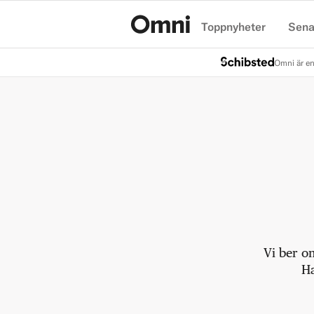
Toppnyheter
Sena
Hem
Omni är en
Vi ber o
Ha