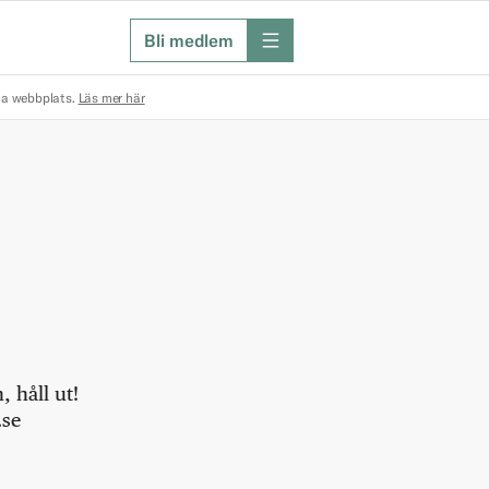
Bli medlem
meny
na webbplats.
Läs mer här
 håll ut!
.se