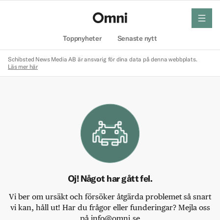
meny
Hem
Toppnyheter
Senaste nytt
Schibsted News Media AB är ansvarig för dina data på denna webbplats.
Läs mer här
Oj! Något har gått fel.
Vi ber om ursäkt och försöker åtgärda problemet så snart
vi kan, håll ut! Har du frågor eller funderingar? Mejla oss
på info@omni.se