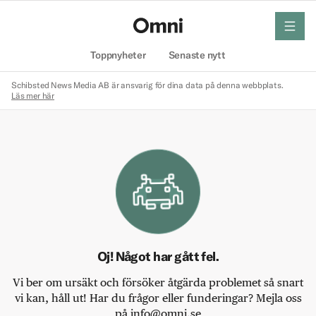
meny
Hem
Toppnyheter
Senaste nytt
Schibsted News Media AB är ansvarig för dina data på denna webbplats.
Läs mer här
Oj! Något har gått fel.
Vi ber om ursäkt och försöker åtgärda problemet så snart
vi kan, håll ut! Har du frågor eller funderingar? Mejla oss
på info@omni.se