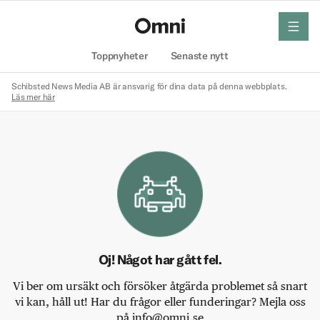
meny
Hem
Toppnyheter
Senaste nytt
Schibsted News Media AB är ansvarig för dina data på denna webbplats.
Läs mer här
Oj! Något har gått fel.
Vi ber om ursäkt och försöker åtgärda problemet så snart
vi kan, håll ut! Har du frågor eller funderingar? Mejla oss
på info@omni.se