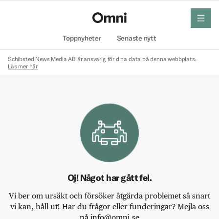
meny
Hem
Toppnyheter
Senaste nytt
Schibsted News Media AB är ansvarig för dina data på denna webbplats.
Läs mer här
Oj! Något har gått fel.
Vi ber om ursäkt och försöker åtgärda problemet så snart
vi kan, håll ut! Har du frågor eller funderingar? Mejla oss
på info@omni.se