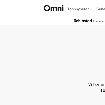
Toppnyheter
Sena
Hem
Omni är en
Vi ber o
Ha