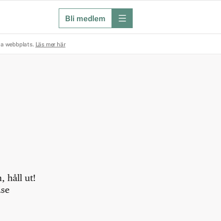
Bli medlem
meny
na webbplats.
Läs mer här
 håll ut!
.se