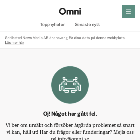
meny
Hem
Toppnyheter
Senaste nytt
Schibsted News Media AB är ansvarig för dina data på denna webbplats.
Läs mer här
Oj! Något har gått fel.
Vi ber om ursäkt och försöker åtgärda problemet så snart
vi kan, håll ut! Har du frågor eller funderingar? Mejla oss
på info@omni.se