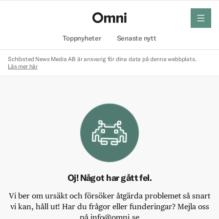
meny
Hem
Toppnyheter
Senaste nytt
Schibsted News Media AB är ansvarig för dina data på denna webbplats.
Läs mer här
Oj! Något har gått fel.
Vi ber om ursäkt och försöker åtgärda problemet så snart
vi kan, håll ut! Har du frågor eller funderingar? Mejla oss
på info@omni.se