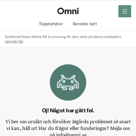
meny
Hem
Toppnyheter
Senaste nytt
Schibsted News Media AB är ansvarig för dina data på denna webbplats.
Läs mer här
Oj! Något har gått fel.
Vi ber om ursäkt och försöker åtgärda problemet så snart
vi kan, håll ut! Har du frågor eller funderingar? Mejla oss
på info@omni.se