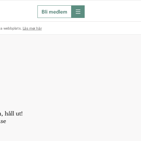
Bli medlem
meny
na webbplats.
Läs mer här
 håll ut!
.se