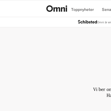
Toppnyheter
Sena
Hem
Omni är en
Vi ber o
Ha