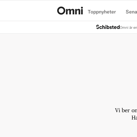
Toppnyheter
Sena
Hem
Omni är en
Vi ber o
Ha