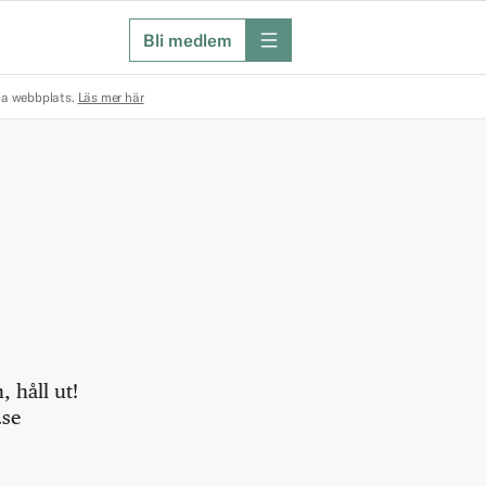
Bli medlem
meny
na webbplats.
Läs mer här
 håll ut!
.se