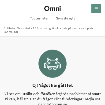
meny
Hem
Toppnyheter
Senaste nytt
Schibsted News Media AB är ansvarig för dina data på denna webbplats.
Läs mer här
Oj! Något har gått fel.
Vi ber om ursäkt och försöker åtgärda problemet så snart
vi kan, håll ut! Har du frågor eller funderingar? Mejla oss
på info@omni.se