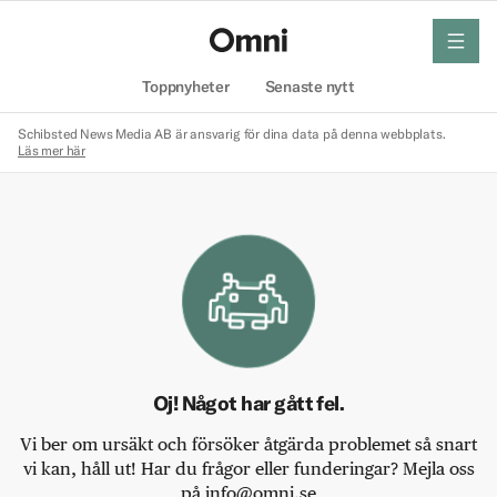
meny
Hem
Toppnyheter
Senaste nytt
Schibsted News Media AB är ansvarig för dina data på denna webbplats.
Läs mer här
Oj! Något har gått fel.
Vi ber om ursäkt och försöker åtgärda problemet så snart
vi kan, håll ut! Har du frågor eller funderingar? Mejla oss
på info@omni.se