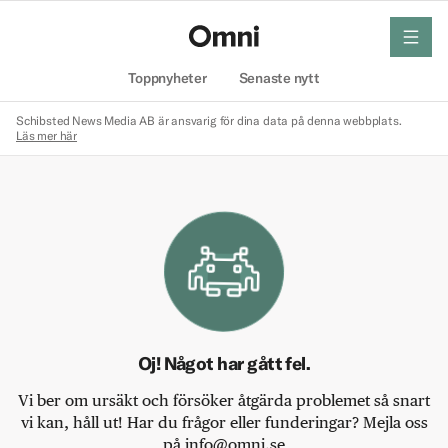
meny
Hem
Toppnyheter
Senaste nytt
Schibsted News Media AB är ansvarig för dina data på denna webbplats.
Läs mer här
Oj! Något har gått fel.
Vi ber om ursäkt och försöker åtgärda problemet så snart
vi kan, håll ut! Har du frågor eller funderingar? Mejla oss
på info@omni.se