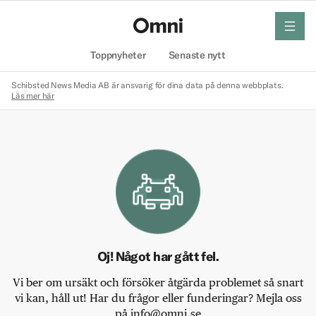
meny
Hem
Toppnyheter
Senaste nytt
Schibsted News Media AB är ansvarig för dina data på denna webbplats.
Läs mer här
Oj! Något har gått fel.
Vi ber om ursäkt och försöker åtgärda problemet så snart
vi kan, håll ut! Har du frågor eller funderingar? Mejla oss
på info@omni.se