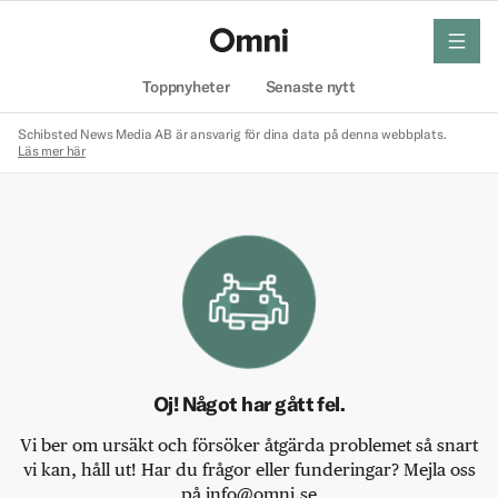
meny
Hem
Toppnyheter
Senaste nytt
Schibsted News Media AB är ansvarig för dina data på denna webbplats.
Läs mer här
Oj! Något har gått fel.
Vi ber om ursäkt och försöker åtgärda problemet så snart
vi kan, håll ut! Har du frågor eller funderingar? Mejla oss
på info@omni.se