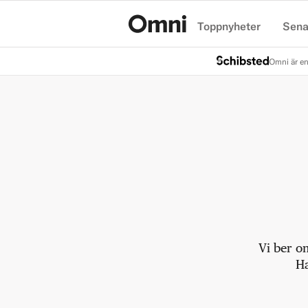
Toppnyheter
Sena
Hem
Omni är en
Vi ber o
Ha