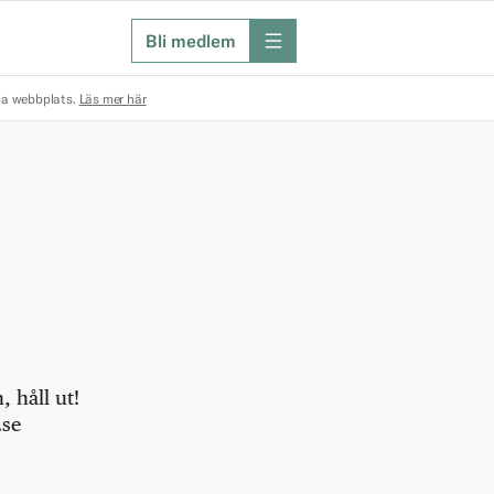
Bli medlem
meny
na webbplats.
Läs mer här
 håll ut!
.se