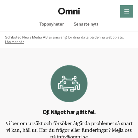
meny
Hem
Toppnyheter
Senaste nytt
Schibsted News Media AB är ansvarig för dina data på denna webbplats.
Läs mer här
Oj! Något har gått fel.
Vi ber om ursäkt och försöker åtgärda problemet så snart
vi kan, håll ut! Har du frågor eller funderingar? Mejla oss
på info@omni.se