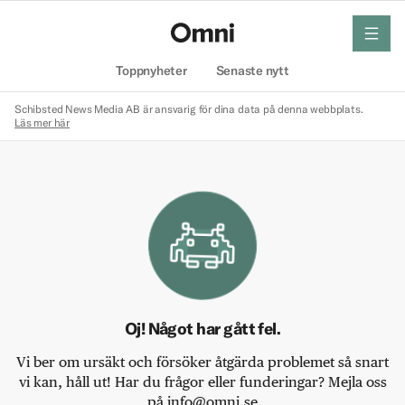
meny
Hem
Toppnyheter
Senaste nytt
Schibsted News Media AB är ansvarig för dina data på denna webbplats.
Läs mer här
Oj! Något har gått fel.
Vi ber om ursäkt och försöker åtgärda problemet så snart
vi kan, håll ut! Har du frågor eller funderingar? Mejla oss
på info@omni.se