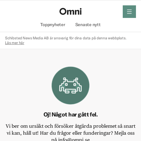
meny
Hem
Toppnyheter
Senaste nytt
Schibsted News Media AB är ansvarig för dina data på denna webbplats.
Läs mer här
Oj! Något har gått fel.
Vi ber om ursäkt och försöker åtgärda problemet så snart
vi kan, håll ut! Har du frågor eller funderingar? Mejla oss
på info@omni.se