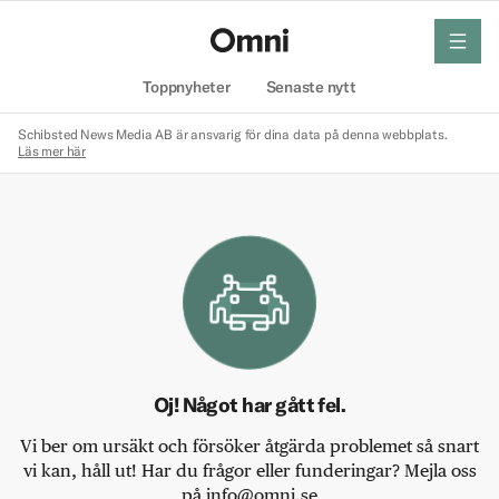
meny
Hem
Toppnyheter
Senaste nytt
Schibsted News Media AB är ansvarig för dina data på denna webbplats.
Läs mer här
Oj! Något har gått fel.
Vi ber om ursäkt och försöker åtgärda problemet så snart
vi kan, håll ut! Har du frågor eller funderingar? Mejla oss
på info@omni.se