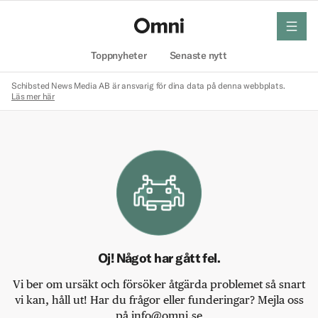
meny
Hem
Toppnyheter
Senaste nytt
Schibsted News Media AB är ansvarig för dina data på denna webbplats.
Läs mer här
Oj! Något har gått fel.
Vi ber om ursäkt och försöker åtgärda problemet så snart
vi kan, håll ut! Har du frågor eller funderingar? Mejla oss
på info@omni.se