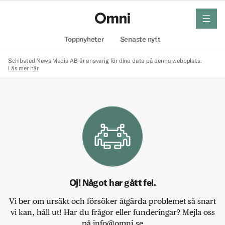
meny
Hem
Toppnyheter
Senaste nytt
Schibsted News Media AB är ansvarig för dina data på denna webbplats.
Läs mer här
Oj! Något har gått fel.
Vi ber om ursäkt och försöker åtgärda problemet så snart
vi kan, håll ut! Har du frågor eller funderingar? Mejla oss
på info@omni.se