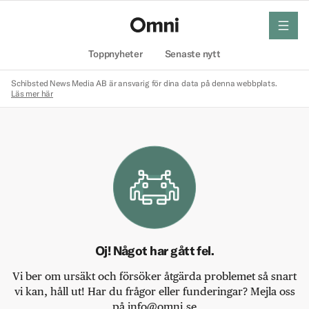
meny
Hem
Toppnyheter
Senaste nytt
Schibsted News Media AB är ansvarig för dina data på denna webbplats.
Läs mer här
Oj! Något har gått fel.
Vi ber om ursäkt och försöker åtgärda problemet så snart
vi kan, håll ut! Har du frågor eller funderingar? Mejla oss
på info@omni.se