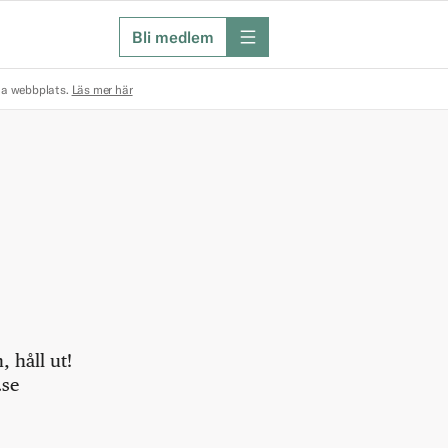
Bli medlem
meny
na webbplats.
Läs mer här
 håll ut!
.se