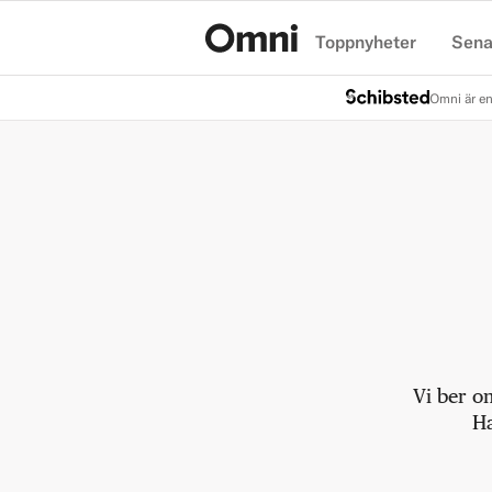
Toppnyheter
Sena
Hem
Omni är en
Vi ber o
Ha