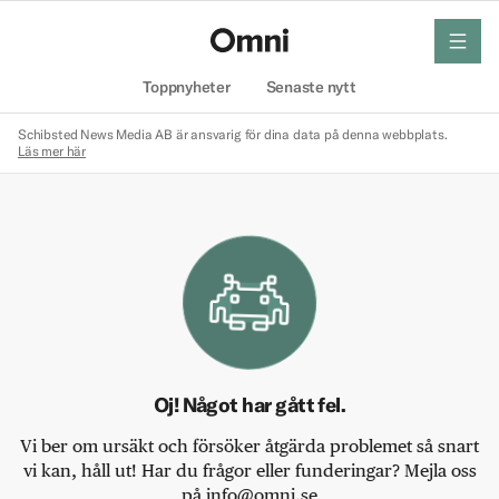
meny
Hem
Toppnyheter
Senaste nytt
Schibsted News Media AB är ansvarig för dina data på denna webbplats.
Läs mer här
Oj! Något har gått fel.
Vi ber om ursäkt och försöker åtgärda problemet så snart
vi kan, håll ut! Har du frågor eller funderingar? Mejla oss
på info@omni.se