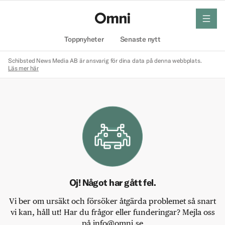
meny
Hem
Toppnyheter
Senaste nytt
Schibsted News Media AB är ansvarig för dina data på denna webbplats.
Läs mer här
Oj! Något har gått fel.
Vi ber om ursäkt och försöker åtgärda problemet så snart
vi kan, håll ut! Har du frågor eller funderingar? Mejla oss
på info@omni.se