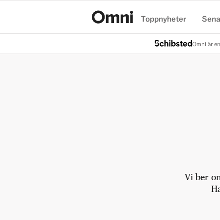
Toppnyheter
Sena
Hem
Omni är en
Vi ber o
Ha