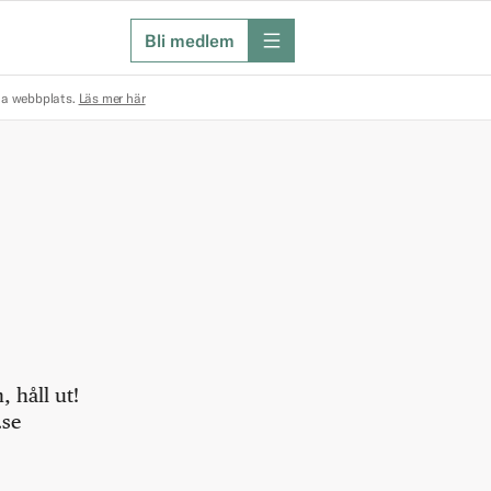
Bli medlem
meny
na webbplats.
Läs mer här
 håll ut!
.se