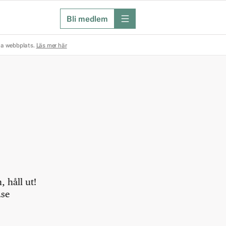
Bli medlem
meny
na webbplats.
Läs mer här
 håll ut!
.se