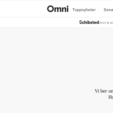
Toppnyheter
Sena
Hem
Omni är en
Vi ber o
Ha