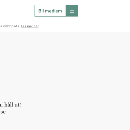
Bli medlem
meny
na webbplats.
Läs mer här
 håll ut!
.se