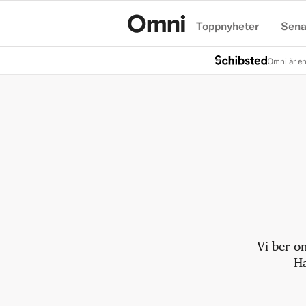
Toppnyheter
Sena
Hem
Omni är en
Vi ber o
Ha