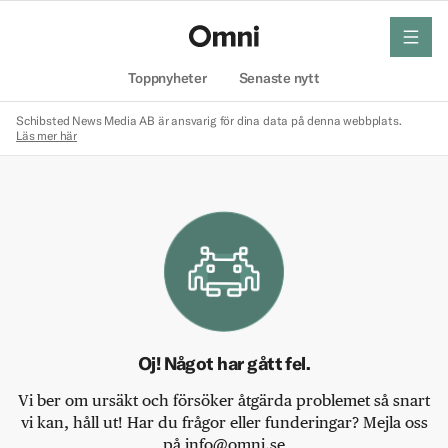
meny
Hem
Toppnyheter
Senaste nytt
Schibsted News Media AB är ansvarig för dina data på denna webbplats.
Läs mer här
Oj! Något har gått fel.
Vi ber om ursäkt och försöker åtgärda problemet så snart
vi kan, håll ut! Har du frågor eller funderingar? Mejla oss
på info@omni.se