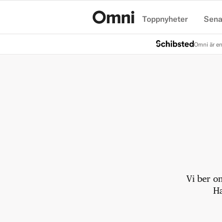
Toppnyheter
Sena
Hem
Omni är en
Vi ber o
Ha