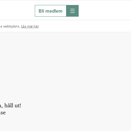
Bli medlem
meny
na webbplats.
Läs mer här
 håll ut!
.se