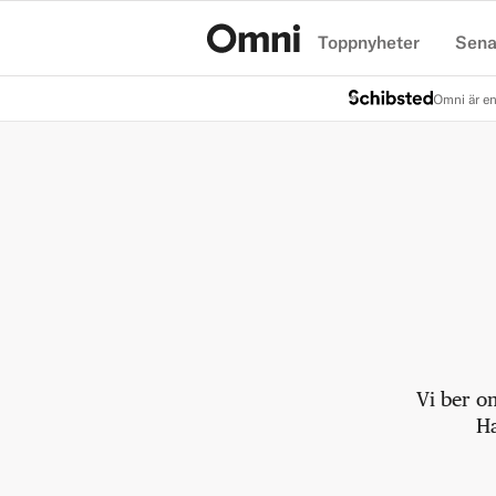
Toppnyheter
Sena
Hem
Omni är en
Vi ber o
Ha