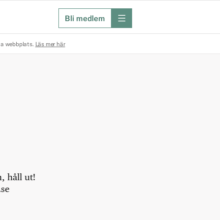
Bli medlem
meny
na webbplats.
Läs mer här
 håll ut!
.se