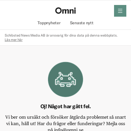
meny
Hem
Toppnyheter
Senaste nytt
Schibsted News Media AB är ansvarig för dina data på denna webbplats.
Läs mer här
Oj! Något har gått fel.
Vi ber om ursäkt och försöker åtgärda problemet så snart
vi kan, håll ut! Har du frågor eller funderingar? Mejla oss
på info@omni.se