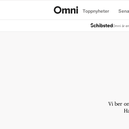
Toppnyheter
Sena
Hem
Omni är en
Vi ber o
Ha