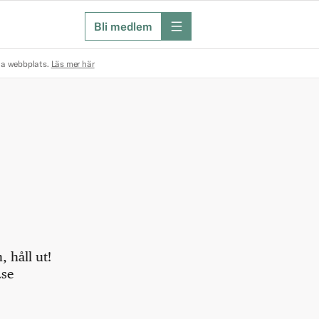
Bli medlem
meny
na webbplats.
Läs mer här
 håll ut!
.se