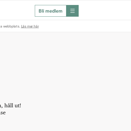
Bli medlem
meny
na webbplats.
Läs mer här
 håll ut!
.se