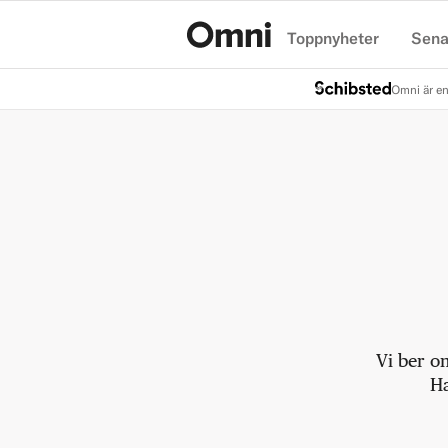
Toppnyheter
Sena
Hem
Omni är en
Vi ber o
Ha