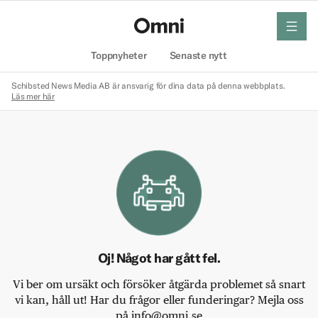
meny
Hem
Toppnyheter
Senaste nytt
Schibsted News Media AB är ansvarig för dina data på denna webbplats.
Läs mer här
Oj! Något har gått fel.
Vi ber om ursäkt och försöker åtgärda problemet så snart
vi kan, håll ut! Har du frågor eller funderingar? Mejla oss
på info@omni.se