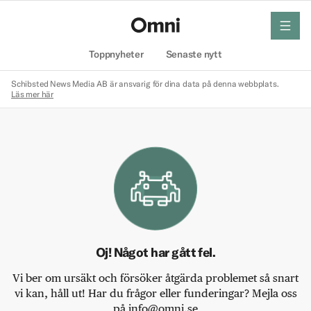
meny
Hem
Toppnyheter
Senaste nytt
Schibsted News Media AB är ansvarig för dina data på denna webbplats.
Läs mer här
Oj! Något har gått fel.
Vi ber om ursäkt och försöker åtgärda problemet så snart
vi kan, håll ut! Har du frågor eller funderingar? Mejla oss
på info@omni.se