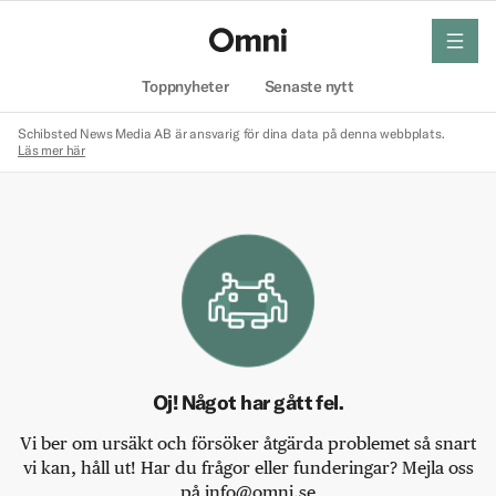
meny
Hem
Toppnyheter
Senaste nytt
Schibsted News Media AB är ansvarig för dina data på denna webbplats.
Läs mer här
Oj! Något har gått fel.
Vi ber om ursäkt och försöker åtgärda problemet så snart
vi kan, håll ut! Har du frågor eller funderingar? Mejla oss
på info@omni.se