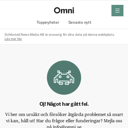
meny
Hem
Toppnyheter
Senaste nytt
Schibsted News Media AB är ansvarig för dina data på denna webbplats.
Läs mer här
Oj! Något har gått fel.
Vi ber om ursäkt och försöker åtgärda problemet så snart
vi kan, håll ut! Har du frågor eller funderingar? Mejla oss
på info@omni.se