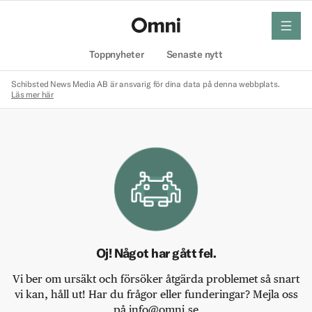
meny
Hem
Toppnyheter
Senaste nytt
Schibsted News Media AB är ansvarig för dina data på denna webbplats.
Läs mer här
Oj! Något har gått fel.
Vi ber om ursäkt och försöker åtgärda problemet så snart
vi kan, håll ut! Har du frågor eller funderingar? Mejla oss
på info@omni.se