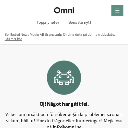
meny
Hem
Toppnyheter
Senaste nytt
Schibsted News Media AB är ansvarig för dina data på denna webbplats.
Läs mer här
Oj! Något har gått fel.
Vi ber om ursäkt och försöker åtgärda problemet så snart
vi kan, håll ut! Har du frågor eller funderingar? Mejla oss
på info@omni.se