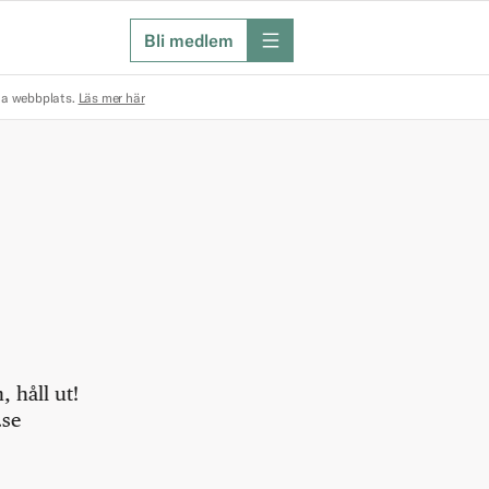
Bli medlem
meny
na webbplats.
Läs mer här
 håll ut!
.se