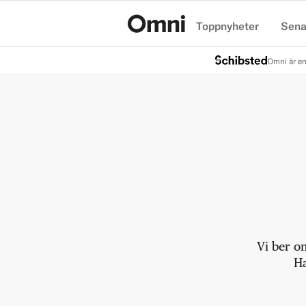
Toppnyheter
Sena
Hem
Omni är en
Vi ber o
Ha