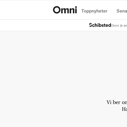
Toppnyheter
Sena
Hem
Omni är en
Vi ber o
Ha