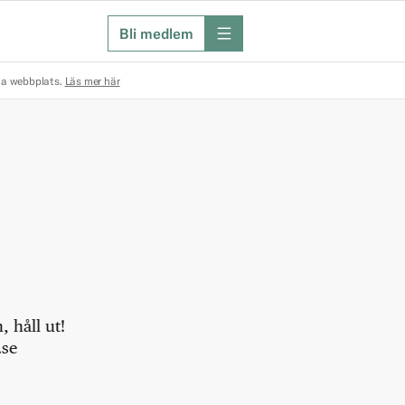
Bli medlem
meny
na webbplats.
Läs mer här
 håll ut!
.se