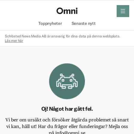
meny
Hem
Toppnyheter
Senaste nytt
Schibsted News Media AB är ansvarig för dina data på denna webbplats.
Läs mer här
Oj! Något har gått fel.
Vi ber om ursäkt och försöker åtgärda problemet så snart
vi kan, håll ut! Har du frågor eller funderingar? Mejla oss
på info@omni.se